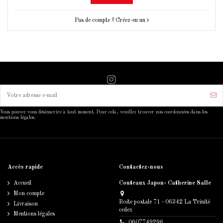
Pas de compte ? Créez-en un
Vous pouvez vous désinscrire à tout moment. Pour cela, veuillez trouver nos coordonnées dans les
mentions légales.
Accès rapide
Contactez-nous
Accueil
Couteaux Japon- Catherine Salle
Mon compte
Boite postale 71 - 06342 La Trinité
Livraison
cedex
Mentions légales
0607749296