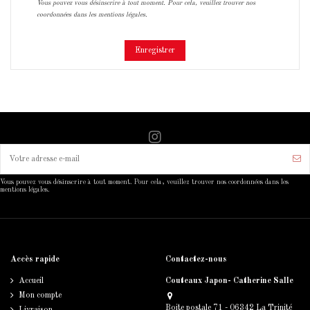
Vous pouvez vous désinscrire à tout moment. Pour cela, veuillez trouver nos
coordonnées dans les mentions légales.
Enregistrer
Vous pouvez vous désinscrire à tout moment. Pour cela, veuillez trouver nos coordonnées dans les
mentions légales.
Accès rapide
Contactez-nous
Accueil
Couteaux Japon- Catherine Salle
Mon compte
Boite postale 71 - 06342 La Trinité
Livraison