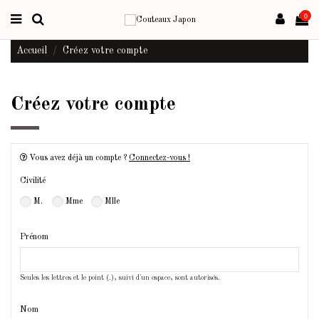
0
Accueil
Créez votre compte
Créez votre compte
Vous avez déjà un compte ?
Connectez-vous !
Civilité
M.
Mme
Mlle
Prénom
Seules les lettres et le point (.), suivi d'un espace, sont autorisés.
Nom