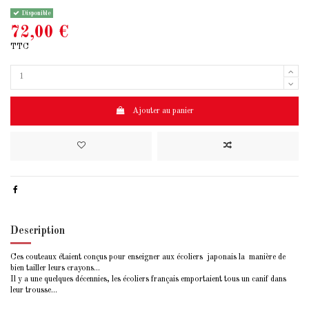
Disponible
72,00 €
TTC
Ajouter au panier
Description
Ces couteaux étaient conçus pour enseigner aux écoliers japonais la manière de
bien tailler leurs crayons...
Il y a une quelques décennies, les écoliers français emportaient tous un canif dans
leur trousse...