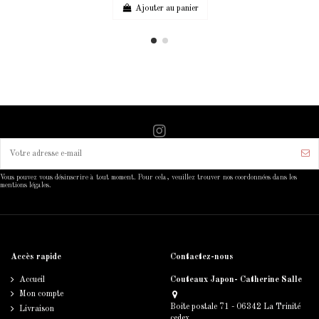
Ajouter au panier
Vous pouvez vous désinscrire à tout moment. Pour cela, veuillez trouver nos coordonnées dans les
mentions légales.
Accès rapide
Contactez-nous
Accueil
Couteaux Japon- Catherine Salle
Mon compte
Boite postale 71 - 06342 La Trinité
Livraison
cedex