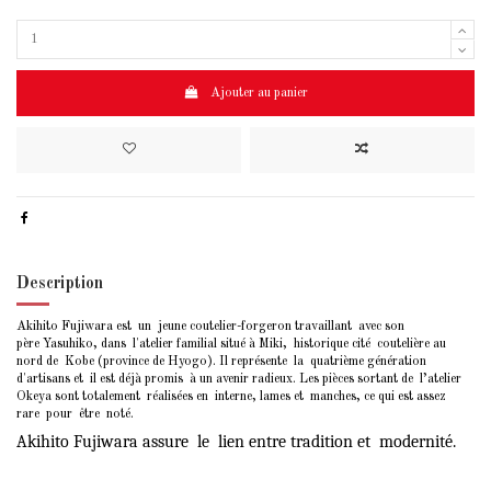
Ajouter au panier
Description
Akihito Fujiwara est un jeune coutelier-forgeron travaillant avec son
père Yasuhiko, dans l'atelier familial situé à Miki, historique cité coutelière au
nord de Kobe (province de Hyogo). Il représente la quatrième génération
d'artisans et il est déjà promis à un avenir radieux. Les pièces sortant de l’atelier
Okeya sont totalement réalisées en interne, lames et manches, ce qui est assez
rare pour être noté.
Akihito Fujiwara assure
le
lien entre tradition et
modernité.