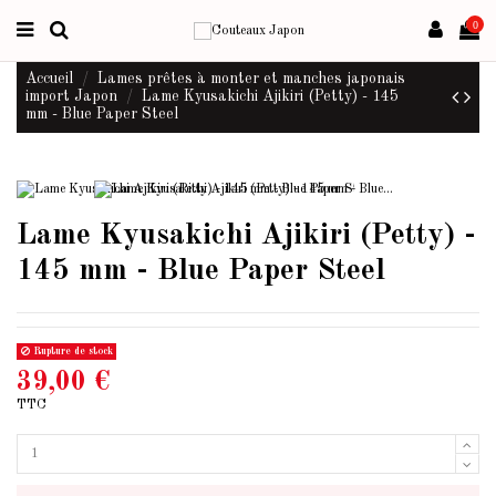
0
Accueil
Lames prêtes à monter et manches japonais
import Japon
Lame Kyusakichi Ajikiri (Petty) - 145
mm - Blue Paper Steel
Lame Kyusakichi Ajikiri (Petty) -
145 mm - Blue Paper Steel
Rupture de stock
39,00 €
TTC