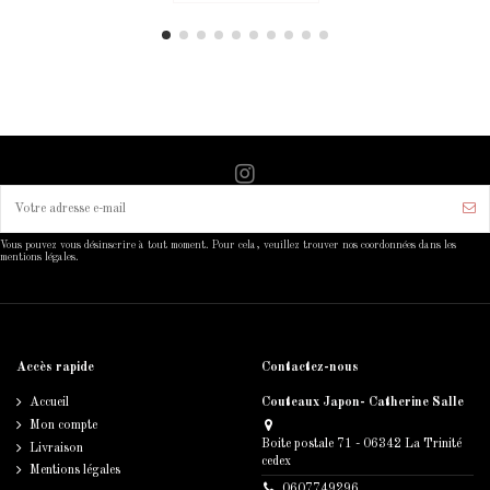
Vous pouvez vous désinscrire à tout moment. Pour cela, veuillez trouver nos coordonnées dans les
mentions légales.
Accès rapide
Contactez-nous
Accueil
Couteaux Japon- Catherine Salle
Mon compte
Boite postale 71 - 06342 La Trinité
Livraison
cedex
Mentions légales
0607749296